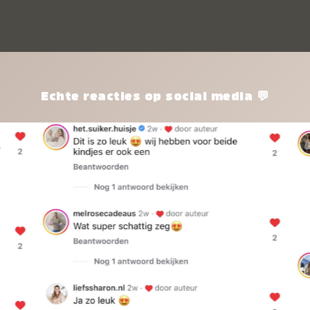
kle
nie
het
kle
zon
pro
Echte reacties op social media 💬
ik 
twi