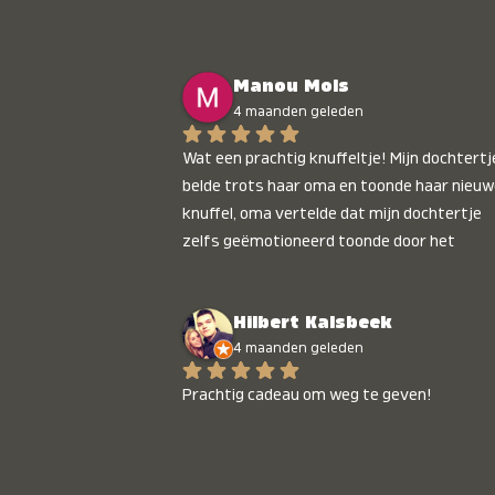
Manou Mols
4 maanden geleden
Wat een prachtig knuffeltje! Mijn dochtertje
belde trots haar oma en toonde haar nieuw
knuffel, oma vertelde dat mijn dochtertje 
zelfs geëmotioneerd toonde door het 
gepersonaliseerde liedje. Aanrader 💛
Hilbert Kalsbeek
4 maanden geleden
Prachtig cadeau om weg te geven!