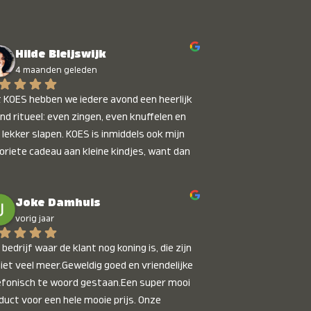
Hilde Bleijswijk
4 maanden geleden
 KOES hebben we iedere avond een heerlijk 
nd ritueel: even zingen, even knuffelen en 
 lekker slapen. KOES is inmiddels ook mijn 
oriete cadeau aan kleine kindjes, want dan 
t je dat je iets unieks geeft. Die stralende 
pies bij het horen van hun naam, die zijn 
Joke Damhuis
etaalbaar :)
vorig jaar
bedrijf waar de klant nog koning is, die zijn 
niet veel meer.Geweldig goed en vriendelijke 
efonisch te woord gestaan.Een super mooi 
duct voor een hele mooie prijs. Onze 