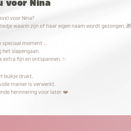
u voor Nina
ave) voor Nina?
 liedje waarin zijn of haar eigen naam wordt gezongen.

n speciaal moment …
j het slapengaan.
a extra fijn en ontspannen.
✨
t buikje drukt,
volle manier is verwerkt.
nde herinnering voor later.
❤️