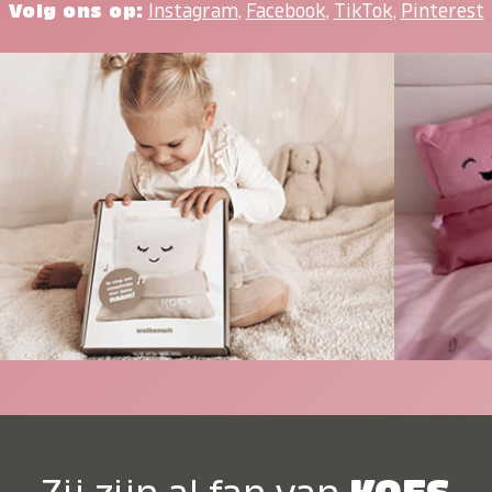
Volg ons op:
Instagram
,
Facebook
,
TikTok
,
Pinterest