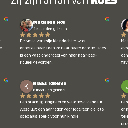
Zij zijn al fan van
KOES
Mathilde Hol
4 maanden geleden
 
De smile van mijn kleindochter was 
Met
e 
onbetaalbaar toen ze haar naam hoorde. Koes 
avo
is een vast onderdeel van haar naar-bed-
dan
ritueel geworden.
fav
wee
kop
Klaas IJkema
onb
8 maanden geleden
Een prachtig, origineel en waardevol cadeau! 
Een 
Absoluut een aanrader voor iedereen die iets 
er 
speciaals zoekt voor hun kindje
tel
pro