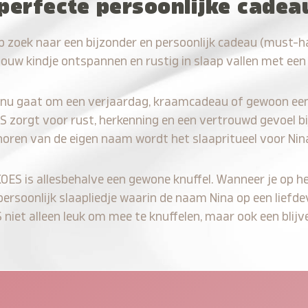
perfecte persoonlijke cadea
p zoek naar een bijzonder en persoonlijk cadeau (must-h
jouw kindje ontspannen en rustig in slaap vallen met een
 nu gaat om een verjaardag, kraamcadeau of gewoon ee
S zorgt voor rust, herkenning en een vertrouwd gevoel bi
horen van de eigen naam wordt het slaapritueel voor Nin
KOES is allesbehalve een gewone knuffel. Wanneer je op he
 persoonlijk slaapliedje waarin de naam Nina op een liefde
iet alleen leuk om mee te knuffelen, maar ook een blijve