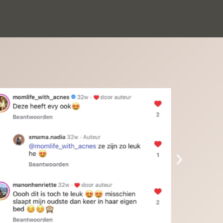
inkinderen zijn er helemaal verliefd op en 
t alleen de kleinkinderen maar iedereen die 
 ziet is er weg van. Een van onze 
inkinderen kan na 1 week al niet meer 
der en slaapt er heerlijk mee.Heel mooi 
duct, een bedrijf die de afspraken na komt, 
ben er blij mee en zeg tegen mensen die nog 
jfelen gewoon doen, het is het waard.
›