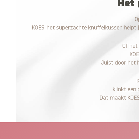
Het 
O
KOES, het superzachte knuffelkussen helpt 
Of het
KOE
Juist door het 
klinkt een
Dat maakt KOES n