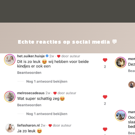
kle
nie
het
kle
zon
pro
Echte reacties op social media 💬
ik 
twi