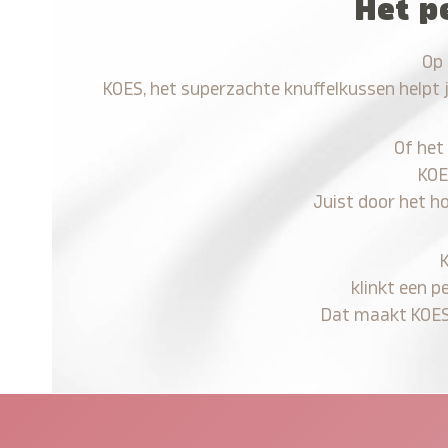
Het p
Op 
KOES, het superzachte knuffelkussen helpt 
Of het
KOE
Juist door het h
klinkt een p
Dat maakt KOES n