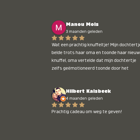
Manou Mols
3 maanden geleden
Wat een prachtig knuffeltje! Mijn dochtertje
belde trots haar oma en toonde haar nieuw
knuffel, oma vertelde dat mijn dochtertje 
zelfs geëmotioneerd toonde door het 
gepersonaliseerde liedje. Aanrader 💛
Hilbert Kalsbeek
4 maanden geleden
Prachtig cadeau om weg te geven!