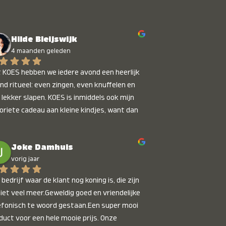
Hilde Bleijswijk
4 maanden geleden
 KOES hebben we iedere avond een heerlijk 
nd ritueel: even zingen, even knuffelen en 
 lekker slapen. KOES is inmiddels ook mijn 
oriete cadeau aan kleine kindjes, want dan 
t je dat je iets unieks geeft. Die stralende 
pies bij het horen van hun naam, die zijn 
Joke Damhuis
etaalbaar :)
vorig jaar
bedrijf waar de klant nog koning is, die zijn 
niet veel meer.Geweldig goed en vriendelijke 
efonisch te woord gestaan.Een super mooi 
duct voor een hele mooie prijs. Onze 