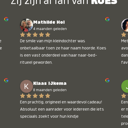
Zij zijn al fan van
KOES
Mathilde Hol
4 maanden geleden
 
De smile van mijn kleindochter was 
Met
e 
onbetaalbaar toen ze haar naam hoorde. Koes 
avo
is een vast onderdeel van haar naar-bed-
dan
ritueel geworden.
fav
wee
kop
Klaas IJkema
onb
8 maanden geleden
Een prachtig, origineel en waardevol cadeau! 
Een 
Absoluut een aanrader voor iedereen die iets 
er 
speciaals zoekt voor hun kindje
tel
pro