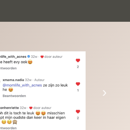
inkinderen zijn er helemaal verliefd op en 
t alleen de kleinkinderen maar iedereen die 
 ziet is er weg van. Een van onze 
inkinderen kan na 1 week al niet meer 
der en slaapt er heerlijk mee.Heel mooi 
duct, een bedrijf die de afspraken na komt, 
ben er blij mee en zeg tegen mensen die nog 
jfelen gewoon doen, het is het waard.
›