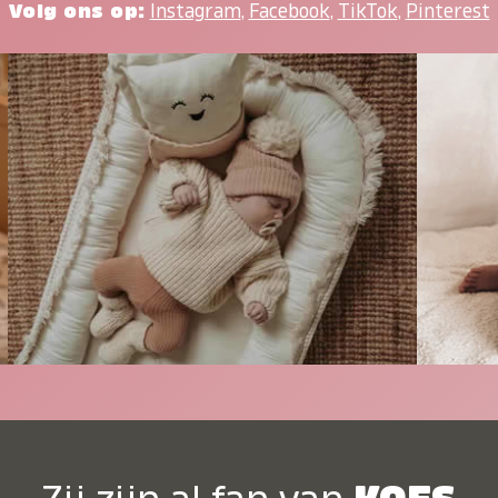
Volg ons op:
Instagram
,
Facebook
,
TikTok
,
Pinterest