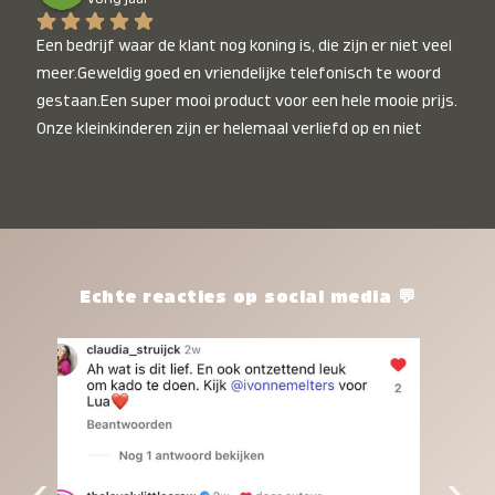
Een bedrijf waar de klant nog koning is, die zijn er niet veel 
meer.Geweldig goed en vriendelijke telefonisch te woord 
gestaan.Een super mooi product voor een hele mooie prijs. 
Onze kleinkinderen zijn er helemaal verliefd op en niet 
alleen de kleinkinderen maar iedereen die het ziet is er 
weg van. Een van onze kleinkinderen kan na 1 week al niet 
meer zonder en slaapt er heerlijk mee.Heel mooi product, 
een bedrijf die de afspraken na komt, ik ben er blij mee en 
zeg tegen mensen die nog twijfelen gewoon doen, het is 
het waard.
Echte reacties op social media 💬
‹
›