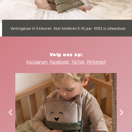
Verkrijgbaar in 3 kleuren
Voor kinderen 0-10 jaar
KOES is uitwasbaar
Volg ons op:
Instagram
,
Facebook
,
TikTok
,
Pinterest
‹
›