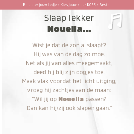
Ga
Beluister jouw liedje > Kies jouw kleur KOES > Bestel!
Open
Close
naar
Slaap lekker
hoofdinhoud
mobile
mobile
Nouella...
menu
menu
Wist je dat de zon al slaapt?
Hij was van de dag zo moe.
Net als jij van alles meegemaakt,
deed hij blij zijn oogjes toe.
Maak vlak voordat het licht uitging,
vroeg hij zachtjes aan de maan:
“Wil jij op
Nouella
passen?
Dan kan hij/zij ook slapen gaan.”