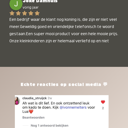
Joke Damhuis
vorig jaar
Een bedrijf waar de klant nog koning is, die zijn er niet veel 
meer.Geweldig goed en vriendelijke telefonisch te woord 
gestaan.Een super mooi product voor een hele mooie prijs. 
Onze kleinkinderen zijn er helemaal verliefd op en niet 
alleen de kleinkinderen maar iedereen die het ziet is er 
weg van. Een van onze kleinkinderen kan na 1 week al niet 
meer zonder en slaapt er heerlijk mee.Heel mooi product, 
een bedrijf die de afspraken na komt, ik ben er blij mee en 
zeg tegen mensen die nog twijfelen gewoon doen, het is 
het waard.
Echte reacties op social media 💬