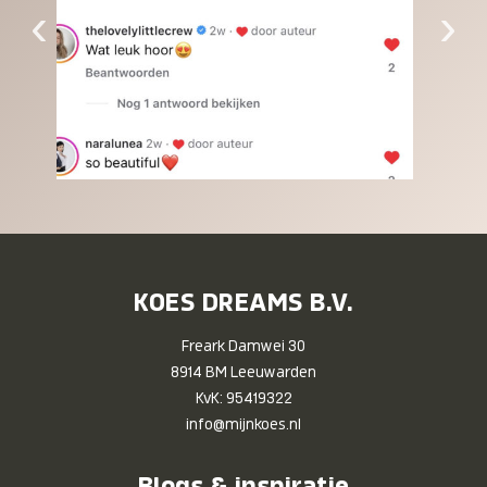
‹
›
KOES DREAMS B.V.
Freark Damwei 30
8914 BM Leeuwarden
KvK: 95419322
info@mijnkoes.nl
Blogs & inspiratie