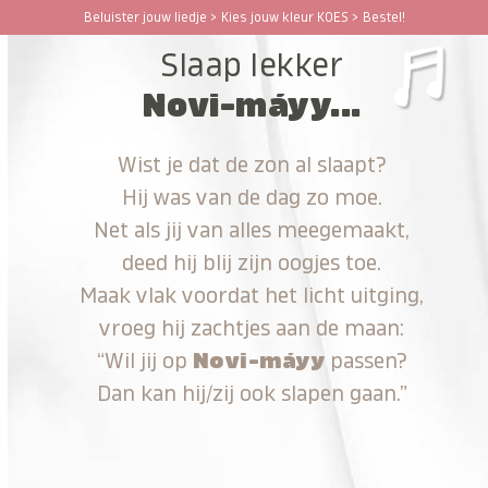
Ga
Beluister jouw liedje > Kies jouw kleur KOES > Bestel!
Open
Close
naar
Slaap lekker
hoofdinhoud
mobile
mobile
Novi-máyy...
menu
menu
Wist je dat de zon al slaapt?
Hij was van de dag zo moe.
Net als jij van alles meegemaakt,
deed hij blij zijn oogjes toe.
Maak vlak voordat het licht uitging,
vroeg hij zachtjes aan de maan:
“Wil jij op
Novi-máyy
passen?
Dan kan hij/zij ook slapen gaan.”