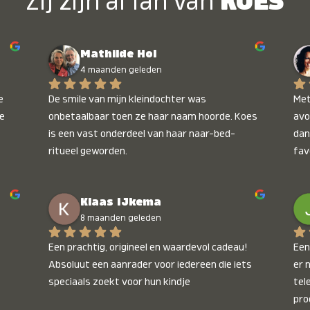
Zij zijn al fan van
KOES
Mathilde Hol
4 maanden geleden
 
De smile van mijn kleindochter was 
Met
e 
onbetaalbaar toen ze haar naam hoorde. Koes 
avo
is een vast onderdeel van haar naar-bed-
dan
ritueel geworden.
fav
wee
kop
Klaas IJkema
onb
8 maanden geleden
Een prachtig, origineel en waardevol cadeau! 
Een 
Absoluut een aanrader voor iedereen die iets 
er 
speciaals zoekt voor hun kindje
tel
pro