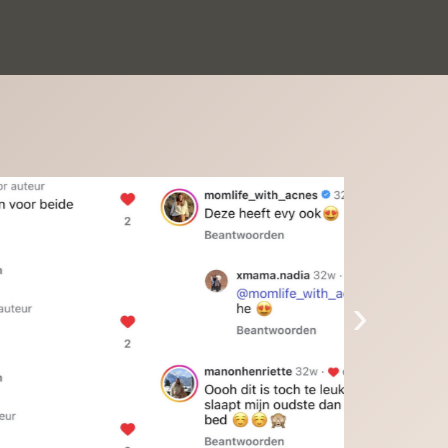
inkinderen zijn er helemaal verliefd op en 
t alleen de kleinkinderen maar iedereen die 
 ziet is er weg van. Een van onze 
inkinderen kan na 1 week al niet meer 
der en slaapt er heerlijk mee.Heel mooi 
duct, een bedrijf die de afspraken na komt, 
ben er blij mee en zeg tegen mensen die nog 
jfelen gewoon doen, het is het waard.
›