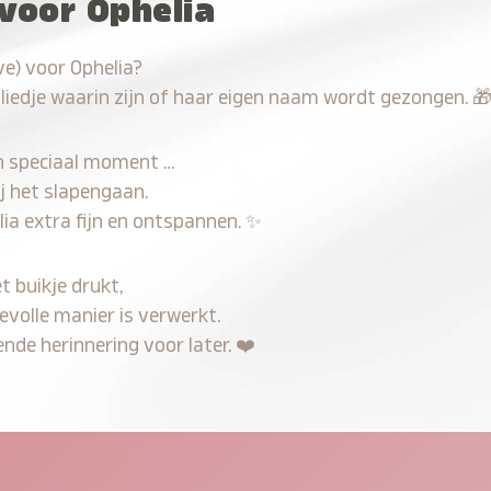
 voor Ophelia
e) voor Ophelia?
 liedje waarin zijn of haar eigen naam wordt gezongen.

n speciaal moment …
j het slapengaan.
ia extra fijn en ontspannen.
✨
t buikje drukt,
evolle manier is verwerkt.
nde herinnering voor later.
❤️