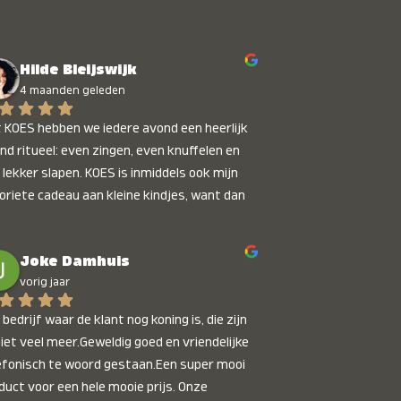
Hilde Bleijswijk
4 maanden geleden
 KOES hebben we iedere avond een heerlijk 
nd ritueel: even zingen, even knuffelen en 
 lekker slapen. KOES is inmiddels ook mijn 
oriete cadeau aan kleine kindjes, want dan 
t je dat je iets unieks geeft. Die stralende 
pies bij het horen van hun naam, die zijn 
Joke Damhuis
etaalbaar :)
vorig jaar
bedrijf waar de klant nog koning is, die zijn 
niet veel meer.Geweldig goed en vriendelijke 
efonisch te woord gestaan.Een super mooi 
duct voor een hele mooie prijs. Onze 