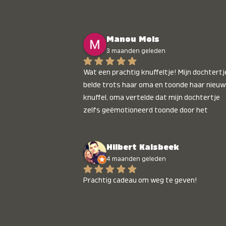
Manou Mols
3 maanden geleden
Wat een prachtig knuffeltje! Mijn dochtertje
belde trots haar oma en toonde haar nieuw
knuffel, oma vertelde dat mijn dochtertje 
zelfs geëmotioneerd toonde door het 
gepersonaliseerde liedje. Aanrader 💛
Hilbert Kalsbeek
4 maanden geleden
Prachtig cadeau om weg te geven!