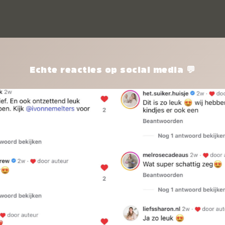
kle
nie
het
kle
zon
pro
Echte reacties op social media 💬
ik 
twi