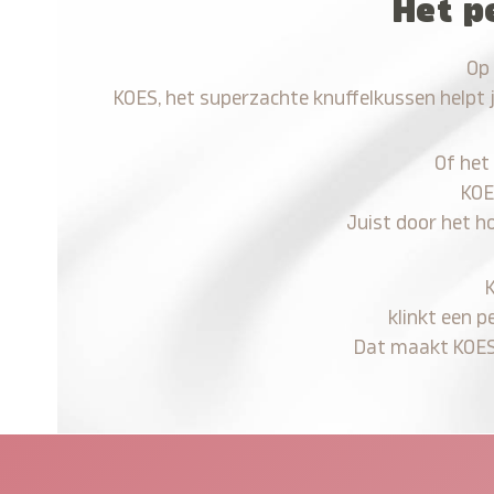
Het p
Op 
KOES, het superzachte knuffelkussen helpt 
Of het
KOE
Juist door het h
klinkt een p
Dat maakt KOES n