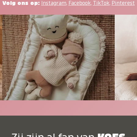
Volg ons op:
Instagram
,
Facebook
,
TikTok
,
Pinterest