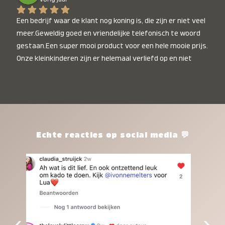
Een bedrijf waar de klant nog koning is, die zijn er niet veel 
meer.Geweldig goed en vriendelijke telefonisch te woord 
gestaan.Een super mooi product voor een hele mooie prijs. 
Onze kleinkinderen zijn er helemaal verliefd op en niet 
alleen de kleinkinderen maar iedereen die het ziet is er 
weg van. Een van onze kleinkinderen kan na 1 week al niet 
meer zonder en slaapt er heerlijk mee.Heel mooi product, 
een bedrijf die de afspraken na komt, ik ben er blij mee en 
zeg tegen mensen die nog twijfelen gewoon doen, het is 
het waard.
Echte reacties op social media 💬
‹
›