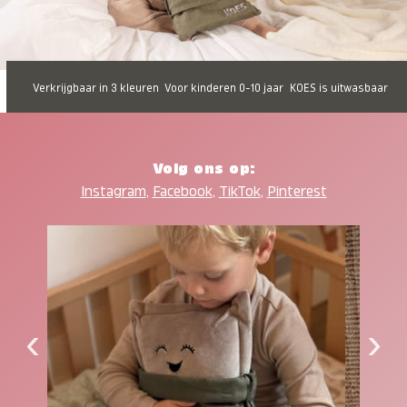
Verkrijgbaar in 3 kleuren
Voor kinderen 0-10 jaar
KOES is uitwasbaar
Volg ons op:
Instagram
,
Facebook
,
TikTok
,
Pinterest
‹
›