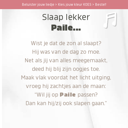
Ga
Beluister jouw liedje > Kies jouw kleur KOES > Bestel!
Open
Close
naar
Slaap lekker
hoofdinhoud
mobile
mobile
Paile...
menu
menu
Wist je dat de zon al slaapt?
Hij was van de dag zo moe.
Net als jij van alles meegemaakt,
deed hij blij zijn oogjes toe.
Maak vlak voordat het licht uitging,
vroeg hij zachtjes aan de maan:
“Wil jij op
Paile
passen?
Dan kan hij/zij ook slapen gaan.”