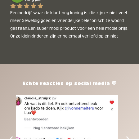
Een bedrijf waar de klant nog koning is, die zijn er niet veel 
meer.Geweldig goed en vriendelijke telefonisch te woord 
gestaan.Een super mooi product voor een hele mooie prijs. 
Onze kleinkinderen zijn er helemaal verliefd op en niet 
alleen de kleinkinderen maar iedereen die het ziet is er 
weg van. Een van onze kleinkinderen kan na 1 week al niet 
meer zonder en slaapt er heerlijk mee.Heel mooi product, 
een bedrijf die de afspraken na komt, ik ben er blij mee en 
zeg tegen mensen die nog twijfelen gewoon doen, het is 
het waard.
Echte reacties op social media 💬
‹
›