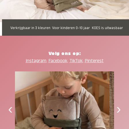
Verkrijgbaar in 3 kleuren
Voor kinderen 0-10 jaar
KOES is uitwasbaar
Volg ons op:
Instagram
,
Facebook
,
TikTok
,
Pinterest
‹
›