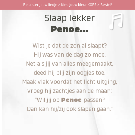
Ga
Beluister jouw liedje > Kies jouw kleur KOES > Bestel!
Open
Close
naar
Slaap lekker
hoofdinhoud
mobile
mobile
Penoe...
menu
menu
Wist je dat de zon al slaapt?
Hij was van de dag zo moe.
Net als jij van alles meegemaakt,
deed hij blij zijn oogjes toe.
Maak vlak voordat het licht uitging,
vroeg hij zachtjes aan de maan:
“Wil jij op
Penoe
passen?
Dan kan hij/zij ook slapen gaan.”