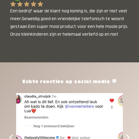
Een bedrijf waar de klant nog koning is, die zijn er niet veel 
meer.Geweldig goed en vriendelijke telefonisch te woord 
gestaan.Een super mooi product voor een hele mooie prijs. 
Onze kleinkinderen zijn er helemaal verliefd op en niet 
alleen de kleinkinderen maar iedereen die het ziet is er 
weg van. Een van onze kleinkinderen kan na 1 week al niet 
meer zonder en slaapt er heerlijk mee.Heel mooi product, 
een bedrijf die de afspraken na komt, ik ben er blij mee en 
zeg tegen mensen die nog twijfelen gewoon doen, het is 
het waard.
Echte reacties op social media 💬
‹
›