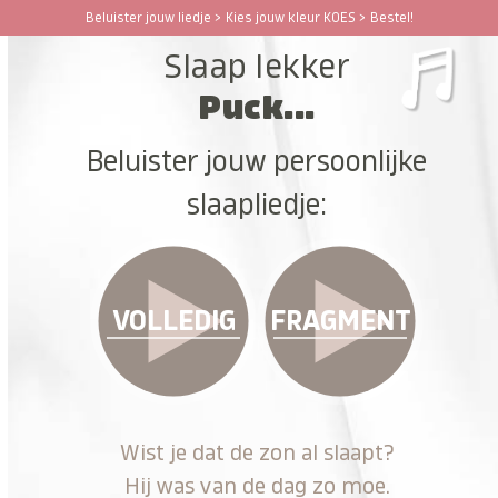
Ga
Beluister jouw liedje > Kies jouw kleur KOES > Bestel!
Open
Close
naar
Slaap lekker
hoofdinhoud
mobile
mobile
Puck...
menu
menu
Beluister jouw persoonlijke
slaapliedje:
VOLLEDIG
FRAGMENT
Wist je dat de zon al slaapt?
Hij was van de dag zo moe.