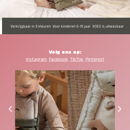
Verkrijgbaar in 3 kleuren
Voor kinderen 0-10 jaar
KOES is uitwasbaar
Volg ons op:
Instagram
,
Facebook
,
TikTok
,
Pinterest
‹
›