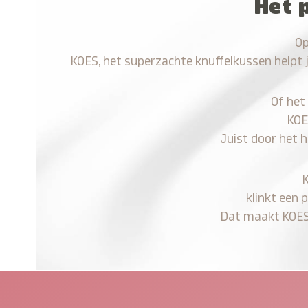
Het 
Op
KOES, het superzachte knuffelkussen helpt 
Of het
KOE
Juist door het 
klinkt een 
Dat maakt KOES n