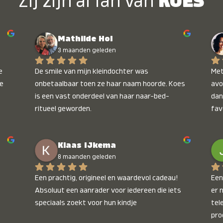
Zij zijn al fan van
KOES
Mathilde Hol
3 maanden geleden
 
De smile van mijn kleindochter was 
Met
e 
onbetaalbaar toen ze haar naam hoorde. Koes 
avo
is een vast onderdeel van haar naar-bed-
dan
ritueel geworden.
fav
wee
kop
Klaas IJkema
onb
8 maanden geleden
Een prachtig, origineel en waardevol cadeau! 
Een 
Absoluut een aanrader voor iedereen die iets 
er 
speciaals zoekt voor hun kindje
tel
pro