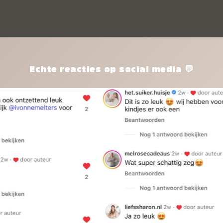
kle
nie
het
kle
zon
pro
Echte reacties op social media 💬
ik 
twi