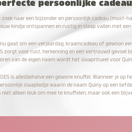
perfecte persoonlijke cadea
 zoek naar een bijzonder en persoonlijk cadeau (must-h
jouw kindje ontspannen en rustig in slaap vallen met een
 nu gaat om een verjaardag, kraamcadeau of gewoon ee
S zorgt voor rust, herkenning en een vertrouwd gevoel bi
horen van de eigen naam wordt het slaapritueel voor Quin
KOES is allesbehalve een gewone knuffel. Wanneer je op he
persoonlijk slaapliedje waarin de naam Quiny op een liefde
iet alleen leuk om mee te knuffelen, maar ook een blijve