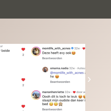
inkinderen zijn er helemaal verliefd op en 
t alleen de kleinkinderen maar iedereen die 
 ziet is er weg van. Een van onze 
inkinderen kan na 1 week al niet meer 
der en slaapt er heerlijk mee.Heel mooi 
duct, een bedrijf die de afspraken na komt, 
ben er blij mee en zeg tegen mensen die nog 
jfelen gewoon doen, het is het waard.
›