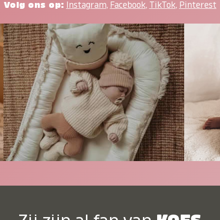
Volg ons op:
Instagram
,
Facebook
,
TikTok
,
Pinterest