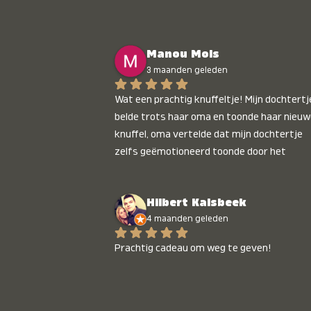
Manou Mols
3 maanden geleden
Wat een prachtig knuffeltje! Mijn dochtertje
belde trots haar oma en toonde haar nieuw
knuffel, oma vertelde dat mijn dochtertje 
zelfs geëmotioneerd toonde door het 
gepersonaliseerde liedje. Aanrader 💛
Hilbert Kalsbeek
4 maanden geleden
Prachtig cadeau om weg te geven!