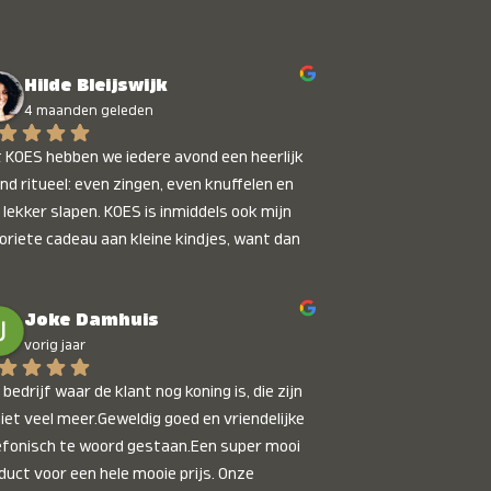
Hilde Bleijswijk
4 maanden geleden
 KOES hebben we iedere avond een heerlijk 
nd ritueel: even zingen, even knuffelen en 
 lekker slapen. KOES is inmiddels ook mijn 
oriete cadeau aan kleine kindjes, want dan 
t je dat je iets unieks geeft. Die stralende 
pies bij het horen van hun naam, die zijn 
Joke Damhuis
etaalbaar :)
vorig jaar
bedrijf waar de klant nog koning is, die zijn 
niet veel meer.Geweldig goed en vriendelijke 
efonisch te woord gestaan.Een super mooi 
duct voor een hele mooie prijs. Onze 