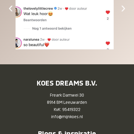
‹
›
KOES DREAMS B.V.
Freark Damwei 30
8914 BM Leeuwarden
KvK: 95419322
info@mijnkoes.nl
Blogs & inspiratie