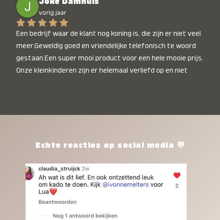
Joke Damhuis
vorig jaar
Een bedrijf waar de klant nog koning is, die zijn er niet veel 
meer.Geweldig goed en vriendelijke telefonisch te woord 
gestaan.Een super mooi product voor een hele mooie prijs. 
Onze kleinkinderen zijn er helemaal verliefd op en niet 
alleen de kleinkinderen maar iedereen die het ziet is er 
weg van. Een van onze kleinkinderen kan na 1 week al niet 
meer zonder en slaapt er heerlijk mee.Heel mooi product, 
een bedrijf die de afspraken na komt, ik ben er blij mee en 
zeg tegen mensen die nog twijfelen gewoon doen, het is 
het waard.
Echte reacties op social media 💬