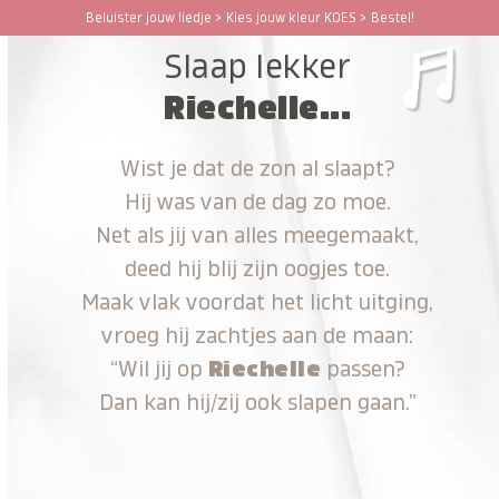
Ga
Beluister jouw liedje > Kies jouw kleur KOES > Bestel!
Open
Close
naar
Slaap lekker
hoofdinhoud
mobile
mobile
Riechelle...
menu
menu
Wist je dat de zon al slaapt?
Hij was van de dag zo moe.
Net als jij van alles meegemaakt,
deed hij blij zijn oogjes toe.
Maak vlak voordat het licht uitging,
vroeg hij zachtjes aan de maan:
“Wil jij op
Riechelle
passen?
Dan kan hij/zij ook slapen gaan.”