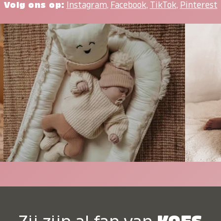
Volg ons op:
Instagram
,
Facebook
,
TikTok
,
Pinterest