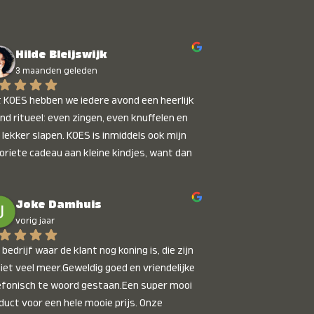
Hilde Bleijswijk
3 maanden geleden
 KOES hebben we iedere avond een heerlijk 
nd ritueel: even zingen, even knuffelen en 
 lekker slapen. KOES is inmiddels ook mijn 
oriete cadeau aan kleine kindjes, want dan 
t je dat je iets unieks geeft. Die stralende 
pies bij het horen van hun naam, die zijn 
Joke Damhuis
etaalbaar :)
vorig jaar
bedrijf waar de klant nog koning is, die zijn 
niet veel meer.Geweldig goed en vriendelijke 
efonisch te woord gestaan.Een super mooi 
duct voor een hele mooie prijs. Onze 