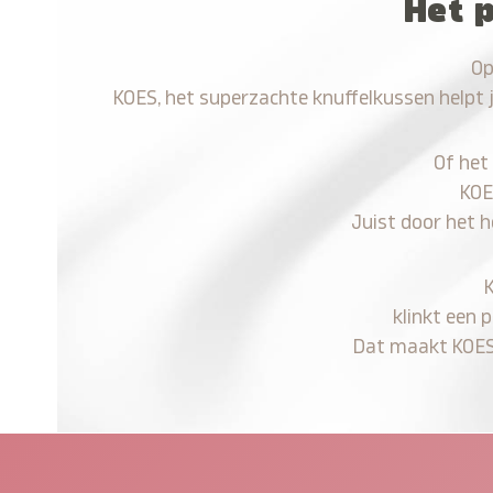
Het 
Op
KOES, het superzachte knuffelkussen helpt 
Of het
KOE
Juist door het 
klinkt een 
Dat maakt KOES n