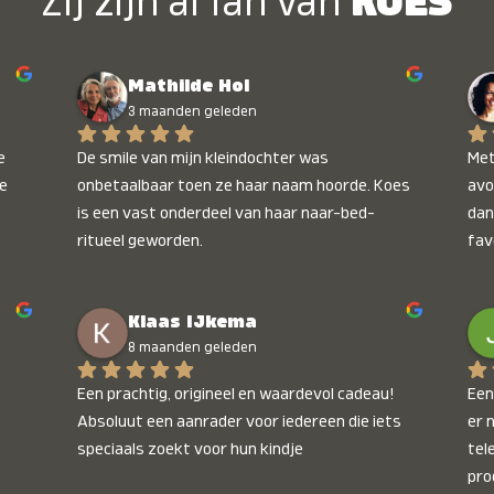
Zij zijn al fan van
KOES
Mathilde Hol
3 maanden geleden
 
De smile van mijn kleindochter was 
Met
e 
onbetaalbaar toen ze haar naam hoorde. Koes 
avo
is een vast onderdeel van haar naar-bed-
dan
ritueel geworden.
fav
wee
kop
Klaas IJkema
onb
8 maanden geleden
Een prachtig, origineel en waardevol cadeau! 
Een 
Absoluut een aanrader voor iedereen die iets 
er 
speciaals zoekt voor hun kindje
tel
pro