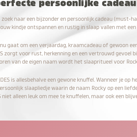
perfecte persoonlijke cadea
 zoek naar een bijzonder en persoonlijk cadeau (must-h
jouw kindje ontspannen en rustig in slaap vallen met een
 nu gaat om een verjaardag, kraamcadeau of gewoon ee
S zorgt voor rust, herkenning en een vertrouwd gevoel bi
horen van de eigen naam wordt het slaapritueel voor Rock
KOES is allesbehalve een gewone knuffel. Wanneer je op he
persoonlijk slaapliedje waarin de naam Rocky op een liefd
iet alleen leuk om mee te knuffelen, maar ook een blijve