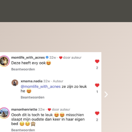
inkinderen zijn er helemaal verliefd op en 
t alleen de kleinkinderen maar iedereen die 
 ziet is er weg van. Een van onze 
inkinderen kan na 1 week al niet meer 
der en slaapt er heerlijk mee.Heel mooi 
duct, een bedrijf die de afspraken na komt, 
ben er blij mee en zeg tegen mensen die nog 
jfelen gewoon doen, het is het waard.
›