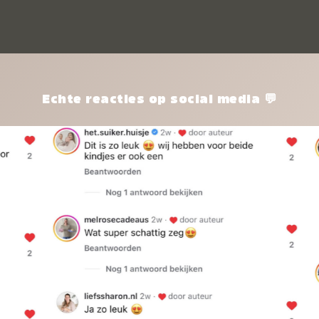
kle
nie
het
kle
zon
pro
Echte reacties op social media 💬
ik 
twi