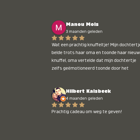
Manou Mols
3 maanden geleden
Wat een prachtig knuffeltje! Mijn dochtertje
belde trots haar oma en toonde haar nieuw
knuffel, oma vertelde dat mijn dochtertje 
zelfs geëmotioneerd toonde door het 
gepersonaliseerde liedje. Aanrader 💛
Hilbert Kalsbeek
4 maanden geleden
Prachtig cadeau om weg te geven!