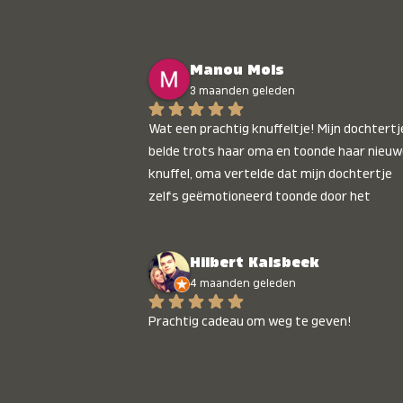
Manou Mols
3 maanden geleden
Wat een prachtig knuffeltje! Mijn dochtertje
belde trots haar oma en toonde haar nieuw
knuffel, oma vertelde dat mijn dochtertje 
zelfs geëmotioneerd toonde door het 
gepersonaliseerde liedje. Aanrader 💛
Hilbert Kalsbeek
4 maanden geleden
Prachtig cadeau om weg te geven!