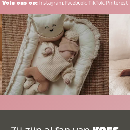
Volg ons op:
Instagram
,
Facebook
,
TikTok
,
Pinterest