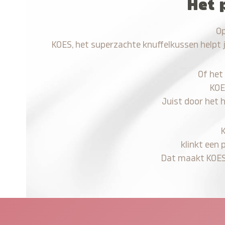
Het 
Op
KOES, het superzachte knuffelkussen helpt 
Of het
KOE
Juist door het 
klinkt een 
Dat maakt KOES n