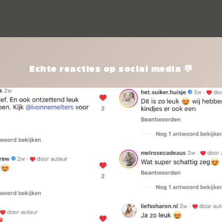
kle
nie
het
kle
zon
pro
Echte reacties op social media 💬
ik 
twi