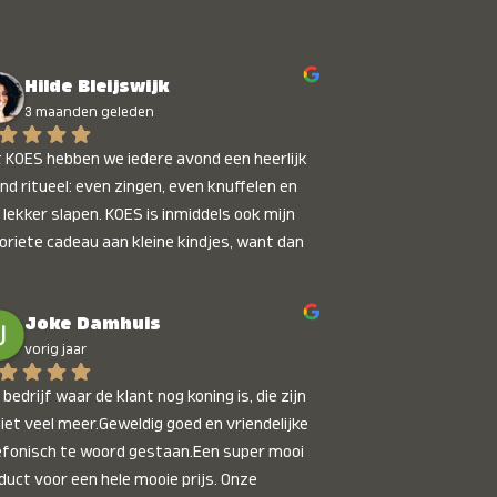
Hilde Bleijswijk
3 maanden geleden
 KOES hebben we iedere avond een heerlijk 
nd ritueel: even zingen, even knuffelen en 
 lekker slapen. KOES is inmiddels ook mijn 
oriete cadeau aan kleine kindjes, want dan 
t je dat je iets unieks geeft. Die stralende 
pies bij het horen van hun naam, die zijn 
Joke Damhuis
etaalbaar :)
vorig jaar
bedrijf waar de klant nog koning is, die zijn 
niet veel meer.Geweldig goed en vriendelijke 
efonisch te woord gestaan.Een super mooi 
duct voor een hele mooie prijs. Onze 