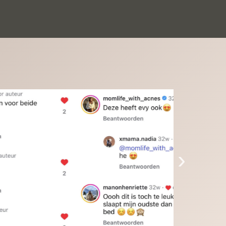
inkinderen zijn er helemaal verliefd op en 
t alleen de kleinkinderen maar iedereen die 
 ziet is er weg van. Een van onze 
inkinderen kan na 1 week al niet meer 
der en slaapt er heerlijk mee.Heel mooi 
duct, een bedrijf die de afspraken na komt, 
ben er blij mee en zeg tegen mensen die nog 
jfelen gewoon doen, het is het waard.
›