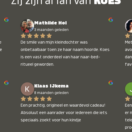
Zij zijn al fan van
KOES
Mathilde Hol
3 maanden geleden
 
De smile van mijn kleindochter was 
Met
e 
onbetaalbaar toen ze haar naam hoorde. Koes 
avo
is een vast onderdeel van haar naar-bed-
dan
ritueel geworden.
fav
wee
kop
Klaas IJkema
onb
8 maanden geleden
Een prachtig, origineel en waardevol cadeau! 
Een 
Absoluut een aanrader voor iedereen die iets 
er 
speciaals zoekt voor hun kindje
tel
pro