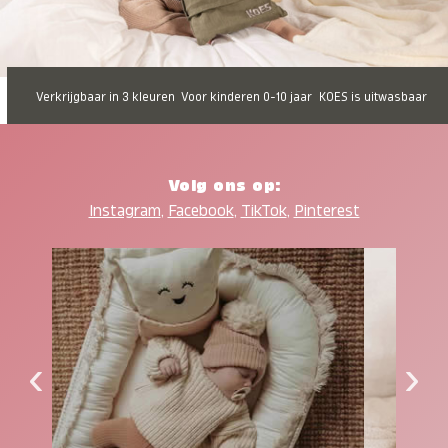
Verkrijgbaar in 3 kleuren
Voor kinderen 0-10 jaar
KOES is uitwasbaar
Volg ons op:
Instagram
,
Facebook
,
TikTok
,
Pinterest
‹
›