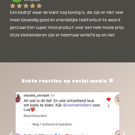
Een bedrijf waar de klant nog koning is, die zijn er niet veel 
meer.Geweldig goed en vriendelijke telefonisch te woord 
gestaan.Een super mooi product voor een hele mooie prijs. 
Onze kleinkinderen zijn er helemaal verliefd op en niet 
alleen de kleinkinderen maar iedereen die het ziet is er 
weg van. Een van onze kleinkinderen kan na 1 week al niet 
meer zonder en slaapt er heerlijk mee.Heel mooi product, 
een bedrijf die de afspraken na komt, ik ben er blij mee en 
zeg tegen mensen die nog twijfelen gewoon doen, het is 
het waard.
Echte reacties op social media 💬
‹
›