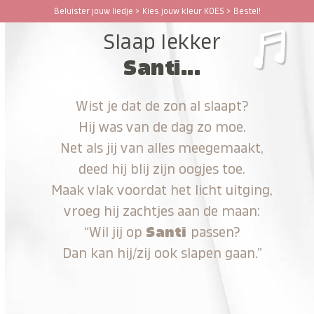
Ga
Beluister jouw liedje > Kies jouw kleur KOES > Bestel!
Open
Close
naar
Slaap lekker
hoofdinhoud
mobile
mobile
Santi...
menu
menu
Wist je dat de zon al slaapt?
Hij was van de dag zo moe.
Net als jij van alles meegemaakt,
deed hij blij zijn oogjes toe.
Maak vlak voordat het licht uitging,
vroeg hij zachtjes aan de maan:
“Wil jij op
Santi
passen?
Dan kan hij/zij ook slapen gaan.”