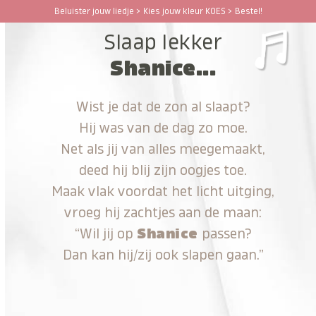
Ga
Beluister jouw liedje > Kies jouw kleur KOES > Bestel!
Open
Close
naar
Slaap lekker
hoofdinhoud
mobile
mobile
Shanice...
menu
menu
Wist je dat de zon al slaapt?
Hij was van de dag zo moe.
Net als jij van alles meegemaakt,
deed hij blij zijn oogjes toe.
Maak vlak voordat het licht uitging,
vroeg hij zachtjes aan de maan:
“Wil jij op
Shanice
passen?
Dan kan hij/zij ook slapen gaan.”