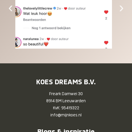
‹
›
KOES DREAMS B.V.
Freark Damwei 30
8914 BM Leeuwarden
KvK: 95419322
info@mijnkoes.nl
Blogs & inspiratie