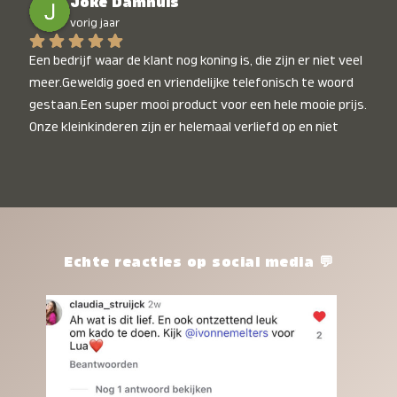
Joke Damhuis
vorig jaar
Een bedrijf waar de klant nog koning is, die zijn er niet veel 
meer.Geweldig goed en vriendelijke telefonisch te woord 
gestaan.Een super mooi product voor een hele mooie prijs. 
Onze kleinkinderen zijn er helemaal verliefd op en niet 
alleen de kleinkinderen maar iedereen die het ziet is er 
weg van. Een van onze kleinkinderen kan na 1 week al niet 
meer zonder en slaapt er heerlijk mee.Heel mooi product, 
een bedrijf die de afspraken na komt, ik ben er blij mee en 
zeg tegen mensen die nog twijfelen gewoon doen, het is 
het waard.
Echte reacties op social media 💬