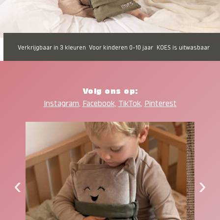
Verkrijgbaar in 3 kleuren
Voor kinderen 0-10 jaar
KOES is uitwasbaar
Volg ons op:
Instagram
,
Facebook
,
TikTok
,
Pinterest
‹
›