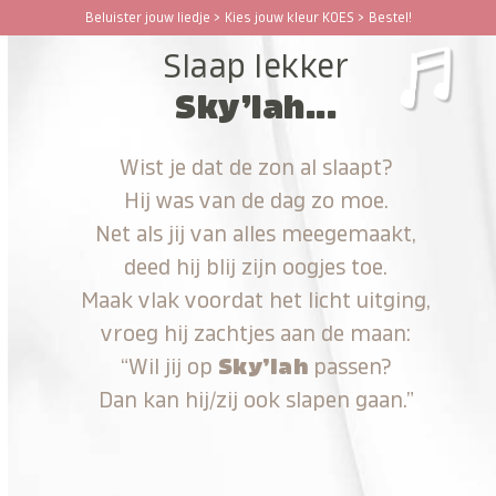
Ga
Beluister jouw liedje > Kies jouw kleur KOES > Bestel!
Open
Close
naar
Slaap lekker
hoofdinhoud
mobile
mobile
Sky’lah...
menu
menu
Wist je dat de zon al slaapt?
Hij was van de dag zo moe.
Net als jij van alles meegemaakt,
deed hij blij zijn oogjes toe.
Maak vlak voordat het licht uitging,
vroeg hij zachtjes aan de maan:
“Wil jij op
Sky’lah
passen?
Dan kan hij/zij ook slapen gaan.”