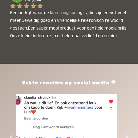
Een bedrijf waar de klant nog koning is, die zijn er niet veel 
meer.Geweldig goed en vriendelijke telefonisch te woord 
gestaan.Een super mooi product voor een hele mooie prijs. 
Onze kleinkinderen zijn er helemaal verliefd op en niet 
alleen de kleinkinderen maar iedereen die het ziet is er 
weg van. Een van onze kleinkinderen kan na 1 week al niet 
meer zonder en slaapt er heerlijk mee.Heel mooi product, 
een bedrijf die de afspraken na komt, ik ben er blij mee en 
zeg tegen mensen die nog twijfelen gewoon doen, het is 
het waard.
Echte reacties op social media 💬
‹
›