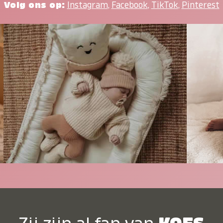
Volg ons op:
Instagram
,
Facebook
,
TikTok
,
Pinterest