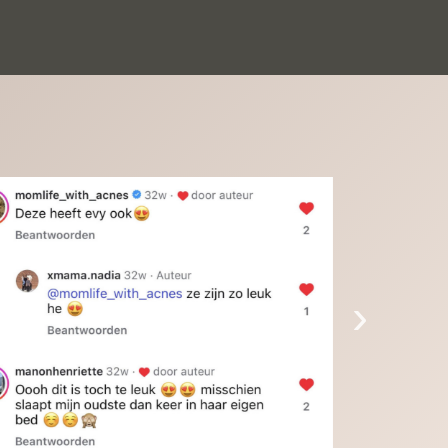
inkinderen zijn er helemaal verliefd op en 
t alleen de kleinkinderen maar iedereen die 
 ziet is er weg van. Een van onze 
inkinderen kan na 1 week al niet meer 
der en slaapt er heerlijk mee.Heel mooi 
duct, een bedrijf die de afspraken na komt, 
ben er blij mee en zeg tegen mensen die nog 
jfelen gewoon doen, het is het waard.
›