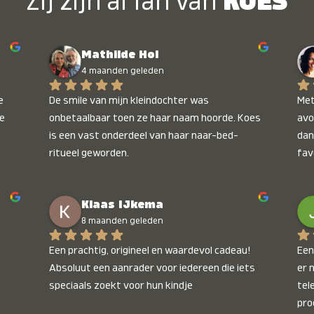
Zij zijn al fan van
KOES
Mathilde Hol
4 maanden geleden
 
De smile van mijn kleindochter was 
Met
e 
onbetaalbaar toen ze haar naam hoorde. Koes 
avo
is een vast onderdeel van haar naar-bed-
dan
ritueel geworden.
fav
wee
kop
Klaas IJkema
onb
8 maanden geleden
Een prachtig, origineel en waardevol cadeau! 
Een 
Absoluut een aanrader voor iedereen die iets 
er 
speciaals zoekt voor hun kindje
tel
pro