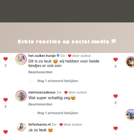
kle
nie
het
kle
zon
pro
Echte reacties op social media 💬
ik 
twi