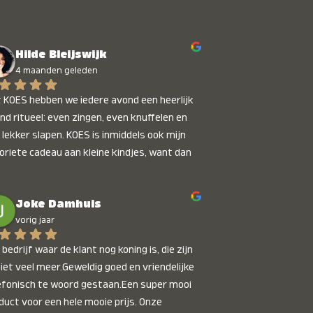
Hilde Bleijswijk
4 maanden geleden
 KOES hebben we iedere avond een heerlijk 
nd ritueel: even zingen, even knuffelen en 
 lekker slapen. KOES is inmiddels ook mijn 
oriete cadeau aan kleine kindjes, want dan 
t je dat je iets unieks geeft. Die stralende 
pies bij het horen van hun naam, die zijn 
Joke Damhuis
etaalbaar :)
vorig jaar
bedrijf waar de klant nog koning is, die zijn 
niet veel meer.Geweldig goed en vriendelijke 
efonisch te woord gestaan.Een super mooi 
duct voor een hele mooie prijs. Onze 