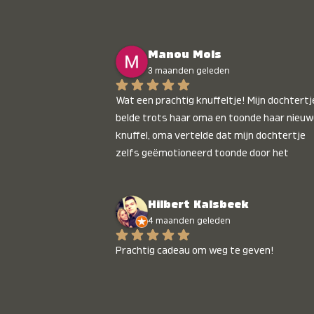
Manou Mols
3 maanden geleden
Wat een prachtig knuffeltje! Mijn dochtertje
belde trots haar oma en toonde haar nieuw
knuffel, oma vertelde dat mijn dochtertje 
zelfs geëmotioneerd toonde door het 
gepersonaliseerde liedje. Aanrader 💛
Hilbert Kalsbeek
4 maanden geleden
Prachtig cadeau om weg te geven!