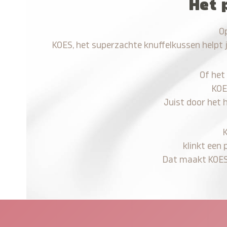
Het 
Op
KOES, het superzachte knuffelkussen helpt 
Of het
KOE
Juist door het 
klinkt een 
Dat maakt KOES n