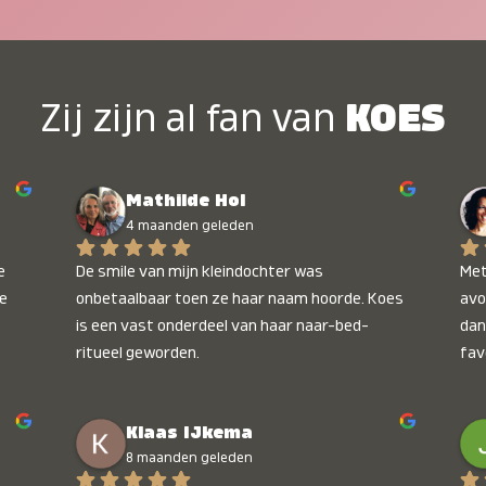
Zij zijn al fan van
KOES
Mathilde Hol
4 maanden geleden
 
De smile van mijn kleindochter was 
Met
e 
onbetaalbaar toen ze haar naam hoorde. Koes 
avo
is een vast onderdeel van haar naar-bed-
dan
ritueel geworden.
fav
wee
kop
Klaas IJkema
onb
8 maanden geleden