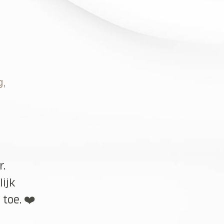
g,
r.
lijk
toe. ❤️