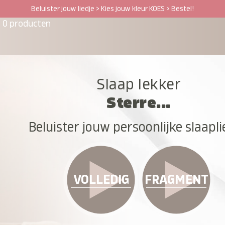
Beluister jouw liedje > Kies jouw kleur KOES > Bestel!
0 producten
Slaap lekker
Sterre...
Beluister jouw persoonlijke slaapli
VOLLEDIG
FRAGMENT