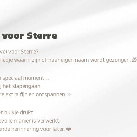
 voor Sterre
ve) voor Sterre?
 liedje waarin zijn of haar eigen naam wordt gezongen.

n speciaal moment …
j het slapengaan.
re extra fijn en ontspannen.
✨
t buikje drukt,
evolle manier is verwerkt.
nde herinnering voor later.
❤️