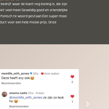
bedrijf waar de klant nog koning is, die zijn 
niet veel meer.Geweldig goed en vriendelijke 
efonisch te woord gestaan.Een super mooi 
duct voor een hele mooie prijs. Onze 
inkinderen zijn er helemaal verliefd op en 
t alleen de kleinkinderen maar iedereen die 
 ziet is er weg van. Een van onze 
inkinderen kan na 1 week al niet meer 
der en slaapt er heerlijk mee.Heel mooi 
duct, een bedrijf die de afspraken na komt, 
ben er blij mee en zeg tegen mensen die nog 
jfelen gewoon doen, het is het waard.
›