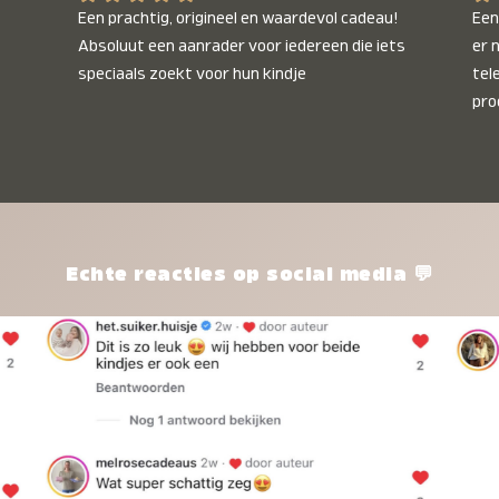
Een prachtig, origineel en waardevol cadeau! 
Een 
Absoluut een aanrader voor iedereen die iets 
er 
speciaals zoekt voor hun kindje
tel
pro
kle
nie
het
kle
zon
pro
Echte reacties op social media 💬
ik 
twi