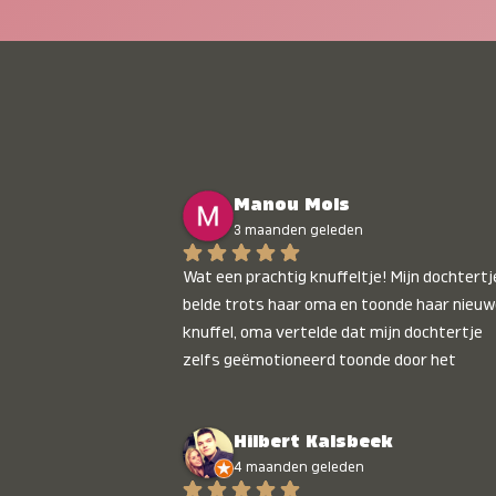
Manou Mols
3 maanden geleden
Wat een prachtig knuffeltje! Mijn dochtertje
belde trots haar oma en toonde haar nieuw
knuffel, oma vertelde dat mijn dochtertje 
zelfs geëmotioneerd toonde door het 
gepersonaliseerde liedje. Aanrader 💛
Hilbert Kalsbeek
4 maanden geleden