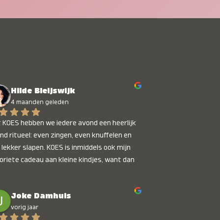
Hilde Bleijswijk
4 maanden geleden
 KOES hebben we iedere avond een heerlijk 
nd ritueel: even zingen, even knuffelen en 
 lekker slapen. KOES is inmiddels ook mijn 
oriete cadeau aan kleine kindjes, want dan 
t je dat je iets unieks geeft. Die stralende 
pies bij het horen van hun naam, die zijn 
Joke Damhuis
etaalbaar :)
vorig jaar