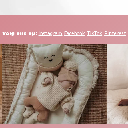
Volg ons op:
Instagram
,
Facebook
,
TikTok
,
Pinterest