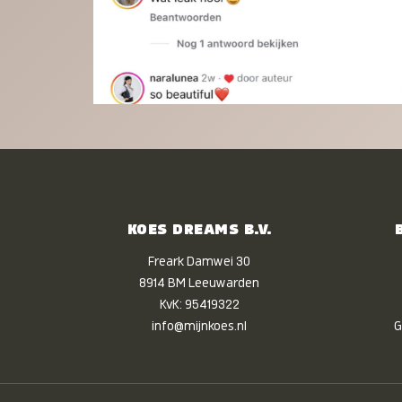
KOES DREAMS B.V.
Freark Damwei 30
8914 BM Leeuwarden
KvK: 95419322
info@mijnkoes.nl
G