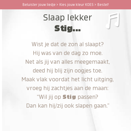
Ga
Beluister jouw liedje > Kies jouw kleur KOES > Bestel!
Open
Close
naar
Slaap lekker
hoofdinhoud
mobile
mobile
Stig...
menu
menu
Wist je dat de zon al slaapt?
Hij was van de dag zo moe.
Net als jij van alles meegemaakt,
deed hij blij zijn oogjes toe.
Maak vlak voordat het licht uitging,
vroeg hij zachtjes aan de maan:
“Wil jij op
Stig
passen?
Dan kan hij/zij ook slapen gaan.”