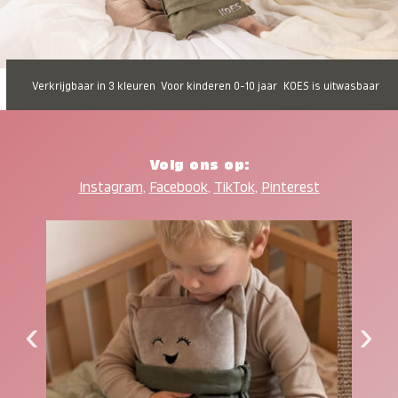
Verkrijgbaar in 3 kleuren
Voor kinderen 0-10 jaar
KOES is uitwasbaar
Volg ons op:
Instagram
,
Facebook
,
TikTok
,
Pinterest
‹
›