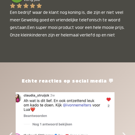
Een bedrijf waar de klant nog koning is, die zijn er niet veel 
meer.Geweldig goed en vriendelijke telefonisch te woord 
gestaan.Een super mooi product voor een hele mooie prijs. 
Onze kleinkinderen zijn er helemaal verliefd op en niet 
alleen de kleinkinderen maar iedereen die het ziet is er 
weg van. Een van onze kleinkinderen kan na 1 week al niet 
meer zonder en slaapt er heerlijk mee.Heel mooi product, 
een bedrijf die de afspraken na komt, ik ben er blij mee en 
zeg tegen mensen die nog twijfelen gewoon doen, het is 
het waard.
Echte reacties op social media 💬
‹
›