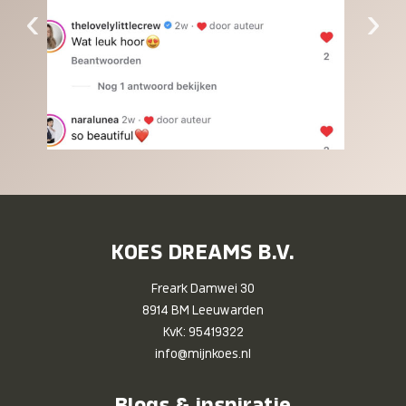
‹
›
KOES DREAMS B.V.
Freark Damwei 30
8914 BM Leeuwarden
KvK: 95419322
info@mijnkoes.nl
Blogs & inspiratie