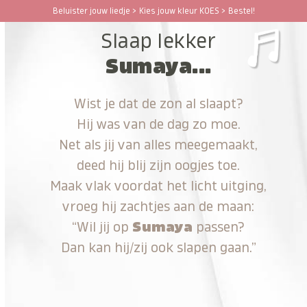
Ga
Beluister jouw liedje > Kies jouw kleur KOES > Bestel!
Open
Close
naar
Slaap lekker
hoofdinhoud
mobile
mobile
Sumaya...
menu
menu
Wist je dat de zon al slaapt?
Hij was van de dag zo moe.
Net als jij van alles meegemaakt,
deed hij blij zijn oogjes toe.
Maak vlak voordat het licht uitging,
vroeg hij zachtjes aan de maan:
“Wil jij op
Sumaya
passen?
Dan kan hij/zij ook slapen gaan.”