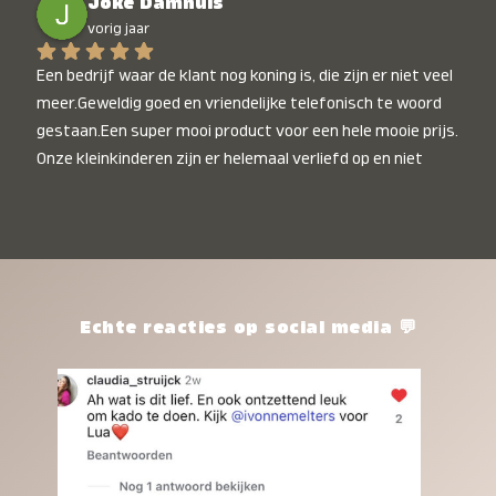
Joke Damhuis
vorig jaar
Een bedrijf waar de klant nog koning is, die zijn er niet veel 
meer.Geweldig goed en vriendelijke telefonisch te woord 
gestaan.Een super mooi product voor een hele mooie prijs. 
Onze kleinkinderen zijn er helemaal verliefd op en niet 
alleen de kleinkinderen maar iedereen die het ziet is er 
weg van. Een van onze kleinkinderen kan na 1 week al niet 
meer zonder en slaapt er heerlijk mee.Heel mooi product, 
een bedrijf die de afspraken na komt, ik ben er blij mee en 
zeg tegen mensen die nog twijfelen gewoon doen, het is 
het waard.
Echte reacties op social media 💬