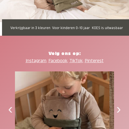
Verkrijgbaar in 3 kleuren
Voor kinderen 0-10 jaar
KOES is uitwasbaar
Volg ons op:
Instagram
,
Facebook
,
TikTok
,
Pinterest
‹
›