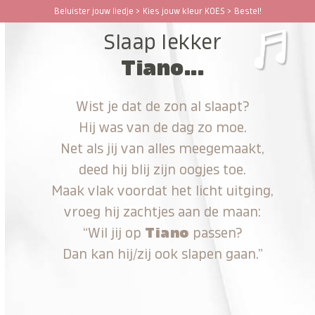
Ga
Beluister jouw liedje > Kies jouw kleur KOES > Bestel!
Open
Close
naar
Slaap lekker
hoofdinhoud
mobile
mobile
Tiano...
menu
menu
Wist je dat de zon al slaapt?
Hij was van de dag zo moe.
Net als jij van alles meegemaakt,
deed hij blij zijn oogjes toe.
Maak vlak voordat het licht uitging,
vroeg hij zachtjes aan de maan:
“Wil jij op
Tiano
passen?
Dan kan hij/zij ook slapen gaan.”