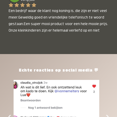
Een bedrijf waar de klant nog koning is, die zijn er niet veel 
meer.Geweldig goed en vriendelijke telefonisch te woord 
gestaan.Een super mooi product voor een hele mooie prijs. 
Onze kleinkinderen zijn er helemaal verliefd op en niet 
alleen de kleinkinderen maar iedereen die het ziet is er 
weg van. Een van onze kleinkinderen kan na 1 week al niet 
meer zonder en slaapt er heerlijk mee.Heel mooi product, 
een bedrijf die de afspraken na komt, ik ben er blij mee en 
zeg tegen mensen die nog twijfelen gewoon doen, het is 
het waard.
Echte reacties op social media 💬
‹
›