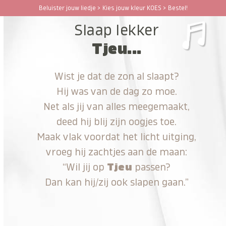
Ga
Beluister jouw liedje > Kies jouw kleur KOES > Bestel!
Open
Close
naar
Slaap lekker
hoofdinhoud
mobile
mobile
Tjeu...
menu
menu
Wist je dat de zon al slaapt?
Hij was van de dag zo moe.
Net als jij van alles meegemaakt,
deed hij blij zijn oogjes toe.
Maak vlak voordat het licht uitging,
vroeg hij zachtjes aan de maan:
“Wil jij op
Tjeu
passen?
Dan kan hij/zij ook slapen gaan.”