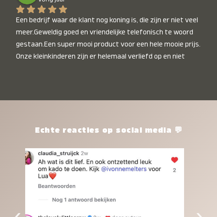
Een bedrijf waar de klant nog koning is, die zijn er niet veel 
meer.Geweldig goed en vriendelijke telefonisch te woord 
gestaan.Een super mooi product voor een hele mooie prijs. 
Onze kleinkinderen zijn er helemaal verliefd op en niet 
alleen de kleinkinderen maar iedereen die het ziet is er 
weg van. Een van onze kleinkinderen kan na 1 week al niet 
meer zonder en slaapt er heerlijk mee.Heel mooi product, 
een bedrijf die de afspraken na komt, ik ben er blij mee en 
zeg tegen mensen die nog twijfelen gewoon doen, het is 
het waard.
Echte reacties op social media 💬
‹
›