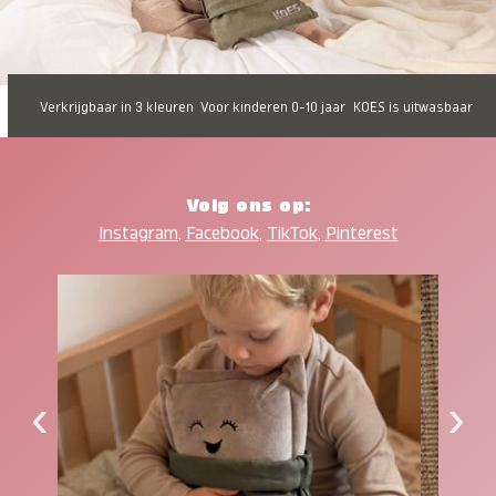
Verkrijgbaar in 3 kleuren
Voor kinderen 0-10 jaar
KOES is uitwasbaar
Volg ons op:
Instagram
,
Facebook
,
TikTok
,
Pinterest
‹
›