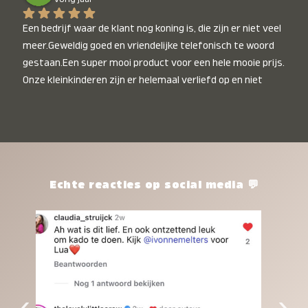
Een bedrijf waar de klant nog koning is, die zijn er niet veel 
meer.Geweldig goed en vriendelijke telefonisch te woord 
gestaan.Een super mooi product voor een hele mooie prijs. 
Onze kleinkinderen zijn er helemaal verliefd op en niet 
alleen de kleinkinderen maar iedereen die het ziet is er 
weg van. Een van onze kleinkinderen kan na 1 week al niet 
meer zonder en slaapt er heerlijk mee.Heel mooi product, 
een bedrijf die de afspraken na komt, ik ben er blij mee en 
zeg tegen mensen die nog twijfelen gewoon doen, het is 
het waard.
Echte reacties op social media 💬
‹
›