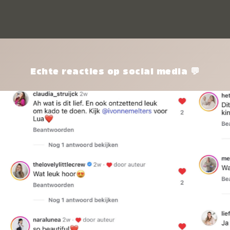
kle
nie
het
kle
zon
pro
Echte reacties op social media 💬
ik 
twi