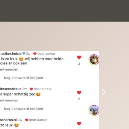
inkinderen zijn er helemaal verliefd op en 
t alleen de kleinkinderen maar iedereen die 
 ziet is er weg van. Een van onze 
inkinderen kan na 1 week al niet meer 
der en slaapt er heerlijk mee.Heel mooi 
duct, een bedrijf die de afspraken na komt, 
ben er blij mee en zeg tegen mensen die nog 
jfelen gewoon doen, het is het waard.
›