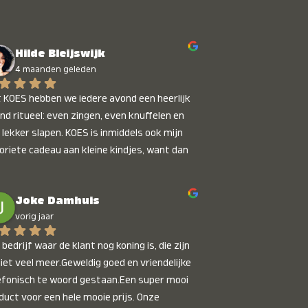
Hilde Bleijswijk
4 maanden geleden
 KOES hebben we iedere avond een heerlijk 
nd ritueel: even zingen, even knuffelen en 
 lekker slapen. KOES is inmiddels ook mijn 
oriete cadeau aan kleine kindjes, want dan 
t je dat je iets unieks geeft. Die stralende 
pies bij het horen van hun naam, die zijn 
Joke Damhuis
etaalbaar :)
vorig jaar
bedrijf waar de klant nog koning is, die zijn 
niet veel meer.Geweldig goed en vriendelijke 
efonisch te woord gestaan.Een super mooi 
duct voor een hele mooie prijs. Onze 