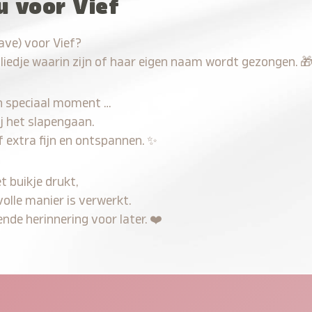
u voor Vief
ave) voor Vief?
 liedje waarin zijn of haar eigen naam wordt gezongen.

n speciaal moment …
j het slapengaan.
f extra fijn en ontspannen.
✨
t buikje drukt,
volle manier is verwerkt.
nde herinnering voor later.
❤️