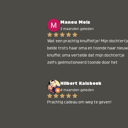
Manou Mols
3 maanden geleden
Wat een prachtig knuffeltje! Mijn dochtertje
belde trots haar oma en toonde haar nieuw
knuffel, oma vertelde dat mijn dochtertje 
zelfs geëmotioneerd toonde door het 
gepersonaliseerde liedje. Aanrader 💛
Hilbert Kalsbeek
4 maanden geleden
Prachtig cadeau om weg te geven!