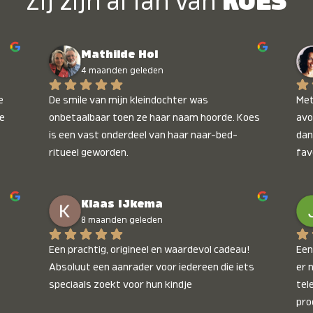
Zij zijn al fan van
KOES
Mathilde Hol
4 maanden geleden
 
De smile van mijn kleindochter was 
Met
e 
onbetaalbaar toen ze haar naam hoorde. Koes 
avo
is een vast onderdeel van haar naar-bed-
dan
ritueel geworden.
fav
wee
kop
Klaas IJkema
onb
8 maanden geleden
Een prachtig, origineel en waardevol cadeau! 
Een 
Absoluut een aanrader voor iedereen die iets 
er 
speciaals zoekt voor hun kindje
tel
pro