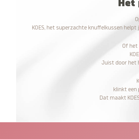
Het 
O
KOES, het superzachte knuffelkussen helpt 
Of het
KOE
Juist door het 
klinkt een
Dat maakt KOES n