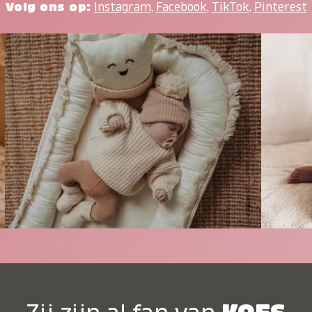
Volg ons op:
Instagram
,
Facebook
,
TikTok
,
Pinterest