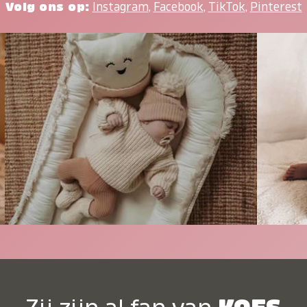
Volg ons op:
Instagram
,
Facebook
,
TikTok
,
Pinterest