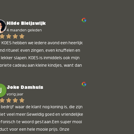
Hilde Bleijswijk
4 maanden geleden
 KOES hebben we iedere avond een heerlijk 
nd ritueel: even zingen, even knuffelen en 
 lekker slapen. KOES is inmiddels ook mijn 
oriete cadeau aan kleine kindjes, want dan 
t je dat je iets unieks geeft. Die stralende 
pies bij het horen van hun naam, die zijn 
Joke Damhuis
etaalbaar :)
vorig jaar
bedrijf waar de klant nog koning is, die zijn 
niet veel meer.Geweldig goed en vriendelijke 
efonisch te woord gestaan.Een super mooi 
duct voor een hele mooie prijs. Onze 