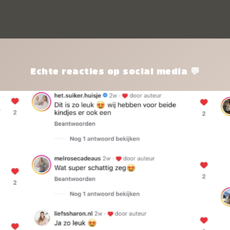
kle
nie
het
kle
zon
pro
Echte reacties op social media 💬
ik 
twi