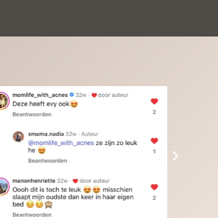
inkinderen zijn er helemaal verliefd op en 
t alleen de kleinkinderen maar iedereen die 
 ziet is er weg van. Een van onze 
inkinderen kan na 1 week al niet meer 
der en slaapt er heerlijk mee.Heel mooi 
duct, een bedrijf die de afspraken na komt, 
ben er blij mee en zeg tegen mensen die nog 
jfelen gewoon doen, het is het waard.
›