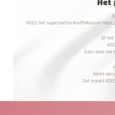
Het 
O
KOES, het superzachte knuffelkussen helpt 
Of het
KOE
Juist door het 
klinkt een
Dat maakt KOES n