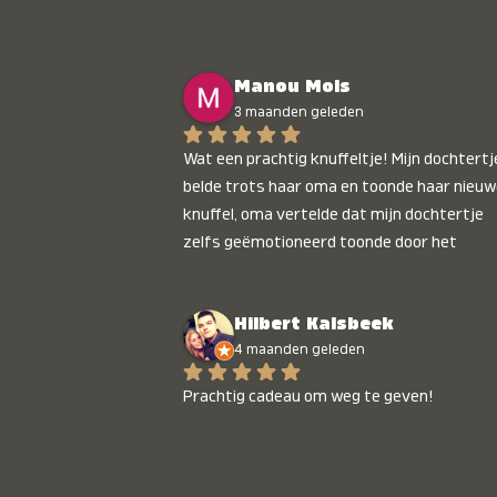
Manou Mols
3 maanden geleden
Wat een prachtig knuffeltje! Mijn dochtertje
belde trots haar oma en toonde haar nieuw
knuffel, oma vertelde dat mijn dochtertje 
zelfs geëmotioneerd toonde door het 
gepersonaliseerde liedje. Aanrader 💛
Hilbert Kalsbeek
4 maanden geleden
Prachtig cadeau om weg te geven!