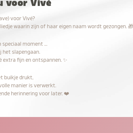
u voor Vivé
ave) voor Vivé?
 liedje waarin zijn of haar eigen naam wordt gezongen.

n speciaal moment …
j het slapengaan.
é extra fijn en ontspannen.
✨
t buikje drukt,
volle manier is verwerkt.
nde herinnering voor later.
❤️