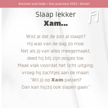
Ga
Beluister jouw liedje > Kies jouw kleur KOES > Bestel!
Open
Close
naar
Slaap lekker
hoofdinhoud
mobile
mobile
Xam...
menu
menu
Wist je dat de zon al slaapt?
Hij was van de dag zo moe.
Net als jij van alles meegemaakt,
deed hij blij zijn oogjes toe.
Maak vlak voordat het licht uitging,
vroeg hij zachtjes aan de maan:
“Wil jij op
Xam
passen?
Dan kan hij/zij ook slapen gaan.”