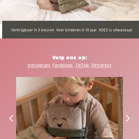
Verkrijgbaar in 3 kleuren
Voor kinderen 0-10 jaar
KOES is uitwasbaar
Volg ons op:
Instagram
,
Facebook
,
TikTok
,
Pinterest
‹
›