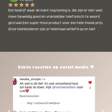
Een bedrijf waar de klant nog koning is, die zijn er niet veel 
meer.Geweldig goed en vriendelijke telefonisch te woord 
gestaan.Een super mooi product voor een hele mooie prijs. 
Onze kleinkinderen zijn er helemaal verliefd op en niet 
alleen de kleinkinderen maar iedereen die het ziet is er 
weg van. Een van onze kleinkinderen kan na 1 week al niet 
meer zonder en slaapt er heerlijk mee.Heel mooi product, 
een bedrijf die de afspraken na komt, ik ben er blij mee en 
zeg tegen mensen die nog twijfelen gewoon doen, het is 
het waard.
Echte reacties op social media 💬
‹
›