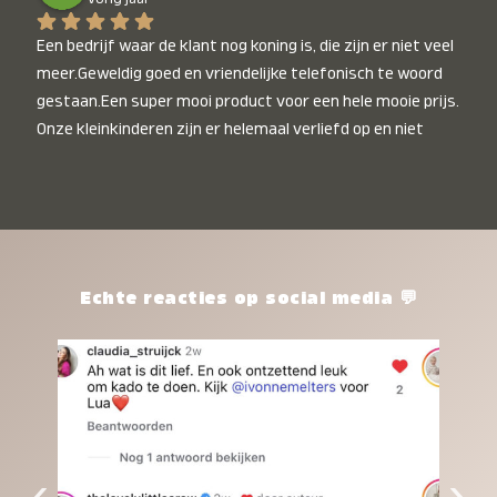
Een bedrijf waar de klant nog koning is, die zijn er niet veel 
meer.Geweldig goed en vriendelijke telefonisch te woord 
gestaan.Een super mooi product voor een hele mooie prijs. 
Onze kleinkinderen zijn er helemaal verliefd op en niet 
alleen de kleinkinderen maar iedereen die het ziet is er 
weg van. Een van onze kleinkinderen kan na 1 week al niet 
meer zonder en slaapt er heerlijk mee.Heel mooi product, 
een bedrijf die de afspraken na komt, ik ben er blij mee en 
zeg tegen mensen die nog twijfelen gewoon doen, het is 
het waard.
Echte reacties op social media 💬
‹
›