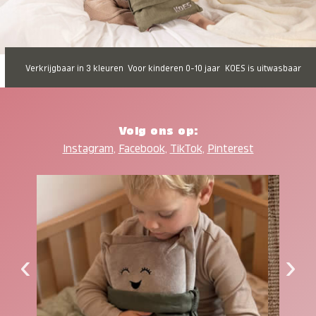
Verkrijgbaar in 3 kleuren
Voor kinderen 0-10 jaar
KOES is uitwasbaar
Volg ons op:
Instagram
,
Facebook
,
TikTok
,
Pinterest
‹
›