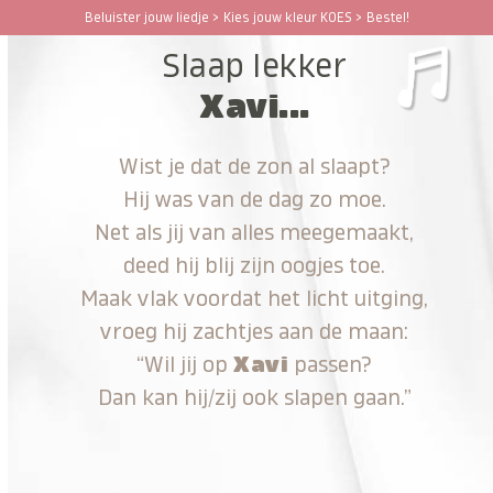
Ga
Beluister jouw liedje > Kies jouw kleur KOES > Bestel!
Open
Close
naar
Slaap lekker
hoofdinhoud
mobile
mobile
Xavi...
menu
menu
Wist je dat de zon al slaapt?
Hij was van de dag zo moe.
Net als jij van alles meegemaakt,
deed hij blij zijn oogjes toe.
Maak vlak voordat het licht uitging,
vroeg hij zachtjes aan de maan:
“Wil jij op
Xavi
passen?
Dan kan hij/zij ook slapen gaan.”