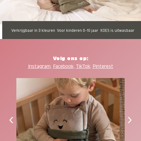
Verkrijgbaar in 3 kleuren
Voor kinderen 0-10 jaar
KOES is uitwasbaar
Volg ons op:
Instagram
,
Facebook
,
TikTok
,
Pinterest
‹
›