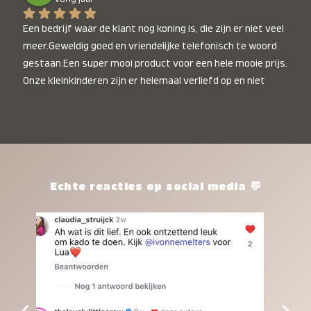
Een bedrijf waar de klant nog koning is, die zijn er niet veel 
meer.Geweldig goed en vriendelijke telefonisch te woord 
gestaan.Een super mooi product voor een hele mooie prijs. 
Onze kleinkinderen zijn er helemaal verliefd op en niet 
alleen de kleinkinderen maar iedereen die het ziet is er 
weg van. Een van onze kleinkinderen kan na 1 week al niet 
meer zonder en slaapt er heerlijk mee.Heel mooi product, 
een bedrijf die de afspraken na komt, ik ben er blij mee en 
zeg tegen mensen die nog twijfelen gewoon doen, het is 
het waard.
Echte reacties op social media 💬
‹
›