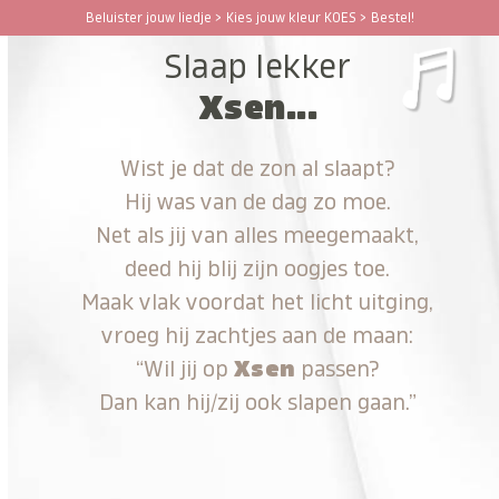
Ga
Beluister jouw liedje > Kies jouw kleur KOES > Bestel!
Open
Close
naar
Slaap lekker
hoofdinhoud
mobile
mobile
Xsen...
menu
menu
Wist je dat de zon al slaapt?
Hij was van de dag zo moe.
Net als jij van alles meegemaakt,
deed hij blij zijn oogjes toe.
Maak vlak voordat het licht uitging,
vroeg hij zachtjes aan de maan:
“Wil jij op
Xsen
passen?
Dan kan hij/zij ook slapen gaan.”