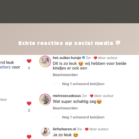
kle
nie
het
kle
zon
pro
Echte reacties op social media 💬
ik 
twi