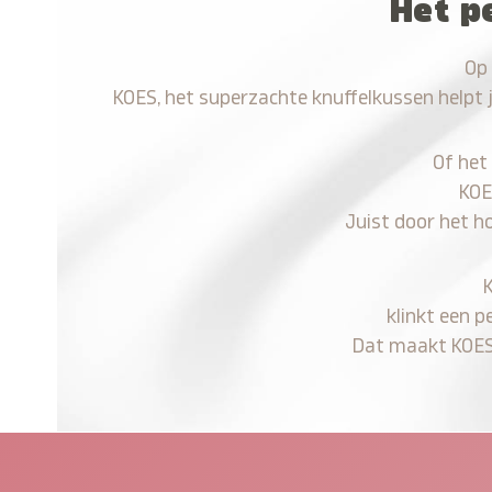
Het p
Op 
KOES, het superzachte knuffelkussen helpt 
Of het
KOE
Juist door het h
klinkt een p
Dat maakt KOES n