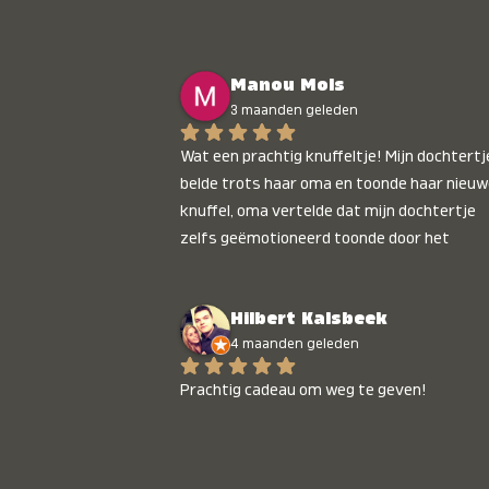
Manou Mols
3 maanden geleden
Wat een prachtig knuffeltje! Mijn dochtertje
belde trots haar oma en toonde haar nieuw
knuffel, oma vertelde dat mijn dochtertje 
zelfs geëmotioneerd toonde door het 
gepersonaliseerde liedje. Aanrader 💛
Hilbert Kalsbeek
4 maanden geleden
Prachtig cadeau om weg te geven!