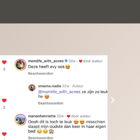
inkinderen zijn er helemaal verliefd op en 
t alleen de kleinkinderen maar iedereen die 
 ziet is er weg van. Een van onze 
inkinderen kan na 1 week al niet meer 
der en slaapt er heerlijk mee.Heel mooi 
duct, een bedrijf die de afspraken na komt, 
ben er blij mee en zeg tegen mensen die nog 
jfelen gewoon doen, het is het waard.
›