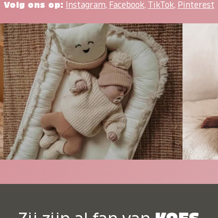
Volg ons op:
Instagram
,
Facebook
,
TikTok
,
Pinterest