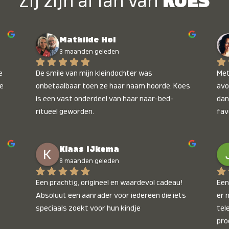
Zij zijn al fan van
KOES
Mathilde Hol
3 maanden geleden
 
De smile van mijn kleindochter was 
Met
e 
onbetaalbaar toen ze haar naam hoorde. Koes 
avo
is een vast onderdeel van haar naar-bed-
dan
ritueel geworden.
fav
wee
kop
Klaas IJkema
onb
8 maanden geleden
Een prachtig, origineel en waardevol cadeau! 
Een 
Absoluut een aanrader voor iedereen die iets 
er 
speciaals zoekt voor hun kindje
tel
pro