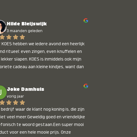
Hilde Bleijswijk
3 maanden geleden
 KOES hebben we iedere avond een heerlijk 
nd ritueel: even zingen, even knuffelen en 
 lekker slapen. KOES is inmiddels ook mijn 
oriete cadeau aan kleine kindjes, want dan 
t je dat je iets unieks geeft. Die stralende 
pies bij het horen van hun naam, die zijn 
Joke Damhuis
etaalbaar :)
vorig jaar
bedrijf waar de klant nog koning is, die zijn 
niet veel meer.Geweldig goed en vriendelijke 
efonisch te woord gestaan.Een super mooi 
duct voor een hele mooie prijs. Onze 