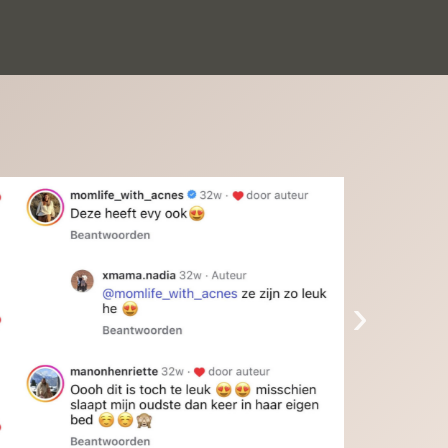
inkinderen zijn er helemaal verliefd op en 
t alleen de kleinkinderen maar iedereen die 
 ziet is er weg van. Een van onze 
inkinderen kan na 1 week al niet meer 
der en slaapt er heerlijk mee.Heel mooi 
duct, een bedrijf die de afspraken na komt, 
ben er blij mee en zeg tegen mensen die nog 
jfelen gewoon doen, het is het waard.
›