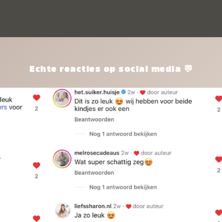
kle
nie
het
kle
zon
pro
Echte reacties op social media 💬
ik 
twi