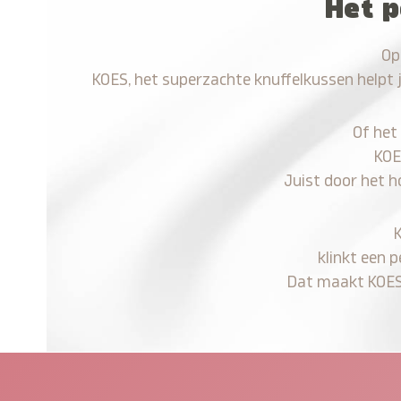
Het p
Op
KOES, het superzachte knuffelkussen helpt 
Of het
KOE
Juist door het h
klinkt een 
Dat maakt KOES n