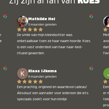
Zij zijn al fan van
KOES
Mathilde Hol
3 maanden geleden
 
De smile van mijn kleindochter was 
Met
e 
onbetaalbaar toen ze haar naam hoorde. Koes 
avo
is een vast onderdeel van haar naar-bed-
dan
ritueel geworden.
fav
wee
kop
Klaas IJkema
onb
8 maanden geleden
Een prachtig, origineel en waardevol cadeau! 
Een 
Absoluut een aanrader voor iedereen die iets 
er 
speciaals zoekt voor hun kindje
tel
pro