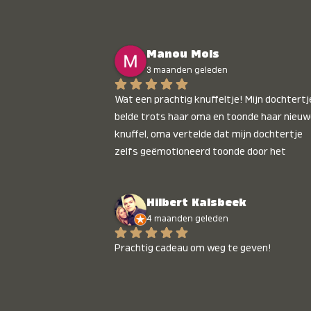
Manou Mols
3 maanden geleden
Wat een prachtig knuffeltje! Mijn dochtertje
belde trots haar oma en toonde haar nieuw
knuffel, oma vertelde dat mijn dochtertje 
zelfs geëmotioneerd toonde door het 
gepersonaliseerde liedje. Aanrader 💛
Hilbert Kalsbeek
4 maanden geleden
Prachtig cadeau om weg te geven!