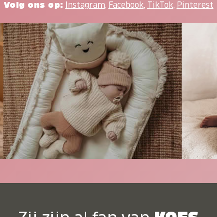
Volg ons op:
Instagram
,
Facebook
,
TikTok
,
Pinterest