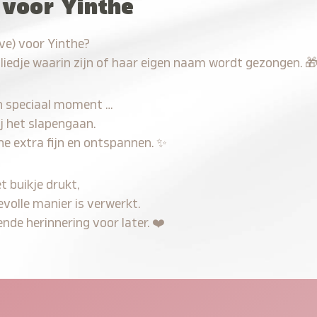
 voor Yinthe
ve) voor Yinthe?
 liedje waarin zijn of haar eigen naam wordt gezongen.

n speciaal moment …
j het slapengaan.
he extra fijn en ontspannen.
✨
t buikje drukt,
evolle manier is verwerkt.
nde herinnering voor later.
❤️