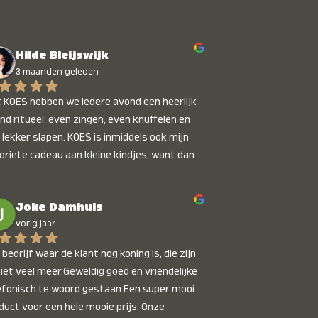
Hilde Bleijswijk
3 maanden geleden
 KOES hebben we iedere avond een heerlijk 
nd ritueel: even zingen, even knuffelen en 
 lekker slapen. KOES is inmiddels ook mijn 
oriete cadeau aan kleine kindjes, want dan 
t je dat je iets unieks geeft. Die stralende 
pies bij het horen van hun naam, die zijn 
Joke Damhuis
etaalbaar :)
vorig jaar
bedrijf waar de klant nog koning is, die zijn 
niet veel meer.Geweldig goed en vriendelijke 
efonisch te woord gestaan.Een super mooi 
duct voor een hele mooie prijs. Onze 