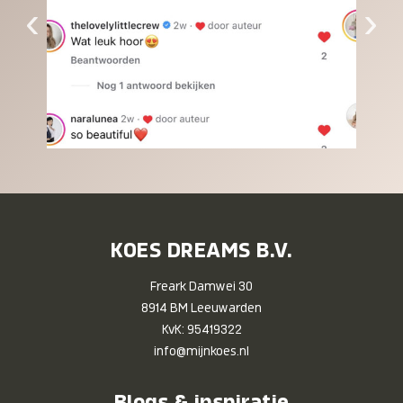
‹
›
KOES DREAMS B.V.
Freark Damwei 30
8914 BM Leeuwarden
KvK: 95419322
info@mijnkoes.nl
Blogs & inspiratie