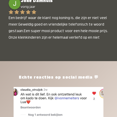
Joke Damhuis
vorig jaar
Een bedrijf waar de klant nog koning is, die zijn er niet veel 
meer.Geweldig goed en vriendelijke telefonisch te woord 
gestaan.Een super mooi product voor een hele mooie prijs. 
Onze kleinkinderen zijn er helemaal verliefd op en niet 
alleen de kleinkinderen maar iedereen die het ziet is er 
weg van. Een van onze kleinkinderen kan na 1 week al niet 
meer zonder en slaapt er heerlijk mee.Heel mooi product, 
een bedrijf die de afspraken na komt, ik ben er blij mee en 
zeg tegen mensen die nog twijfelen gewoon doen, het is 
het waard.
Echte reacties op social media 💬