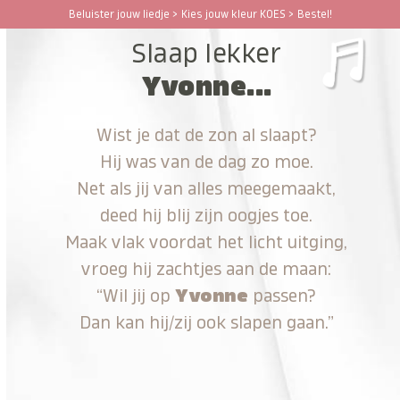
Ga
Beluister jouw liedje > Kies jouw kleur KOES > Bestel!
Open
Close
naar
Slaap lekker
hoofdinhoud
mobile
mobile
Yvonne...
menu
menu
Wist je dat de zon al slaapt?
Hij was van de dag zo moe.
Net als jij van alles meegemaakt,
deed hij blij zijn oogjes toe.
Maak vlak voordat het licht uitging,
vroeg hij zachtjes aan de maan:
“Wil jij op
Yvonne
passen?
Dan kan hij/zij ook slapen gaan.”