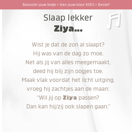
Ga
Beluister jouw liedje > Kies jouw kleur KOES > Bestel!
Open
Close
naar
Slaap lekker
hoofdinhoud
mobile
mobile
Ziya...
menu
menu
Wist je dat de zon al slaapt?
Hij was van de dag zo moe.
Net als jij van alles meegemaakt,
deed hij blij zijn oogjes toe.
Maak vlak voordat het licht uitging,
vroeg hij zachtjes aan de maan:
“Wil jij op
Ziya
passen?
Dan kan hij/zij ook slapen gaan.”