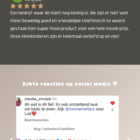
Een bedrijf waar de klant nog koning is, die zijn er niet veel 
meer.Geweldig goed en vriendelijke telefonisch te woord 
gestaan.Een super mooi product voor een hele mooie prijs. 
Onze kleinkinderen zijn er helemaal verliefd op en niet 
alleen de kleinkinderen maar iedereen die het ziet is er 
weg van. Een van onze kleinkinderen kan na 1 week al niet 
meer zonder en slaapt er heerlijk mee.Heel mooi product, 
een bedrijf die de afspraken na komt, ik ben er blij mee en 
zeg tegen mensen die nog twijfelen gewoon doen, het is 
het waard.
Echte reacties op social media 💬
‹
›