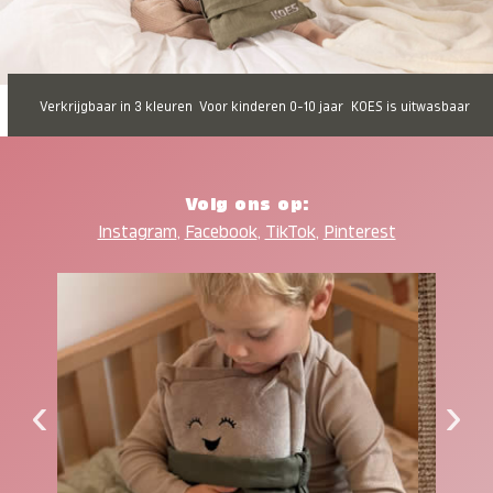
Verkrijgbaar in 3 kleuren
Voor kinderen 0-10 jaar
KOES is uitwasbaar
Volg ons op:
Instagram
,
Facebook
,
TikTok
,
Pinterest
‹
›